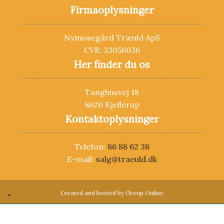
​Firmaoplysninger
Nymosegård Træuld ApS
​​​CVR: 3305​6036​
Her finder du os
Tanghusvej 18
8620 Kjellerup
Kontaktoplysninger
Telefon:
86 88 62 38
​E-mail:
salg@traeuld.dk
Created and hosted by Group Online