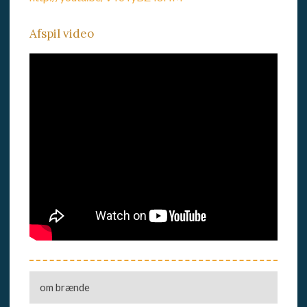
Afspil video​
om brænde