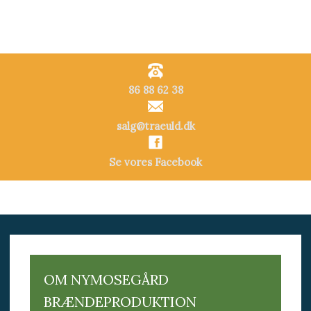
​86 88 62 38​​
salg@traeuld.dk
Se vores Facebook
OM NYMOSEGÅRD
BRÆNDEPRODUKTION​