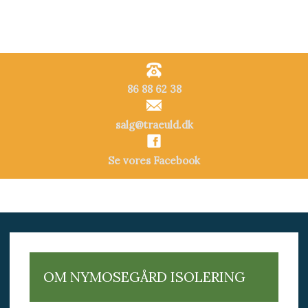
​86 88 62 38​​
salg@traeuld.dk
Se vores Facebook
OM NYMOSEGÅRD ISOLERING