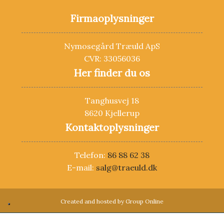
​Firmaoplysninger
Nymosegård Træuld ApS
​​​CVR: 3305​6036​
Her finder du os
Tanghusvej 18
8620 Kjellerup
Kontaktoplysninger
Telefon:
86 88 62 38
​E-mail:
salg@traeuld.dk
Created and hosted by Group Online