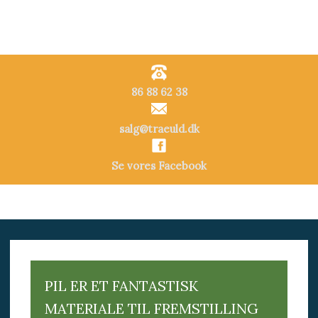
​86 88 62 38​​
salg@traeuld.dk
Se vores Facebook
PIL ER ET FANTASTISK
MATERIALE TIL FREMSTILLING